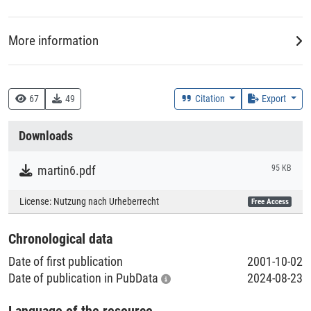
More information
Creation Context
Research
67
49
Citation
Export
Collections
Downloads
Literaturpublikationen
martin6.pdf
95 KB
License:
Nutzung nach Urheberrecht
Free Access
Chronological data
Date of first publication
2001-10-02
Date of publication in PubData
2024-08-23
Language of the resource