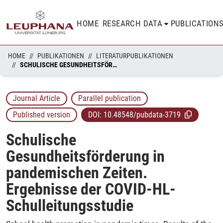
HOME
RESEARCH DATA
PUBLICATION
HOME
PUBLIKATIONEN
LITERATURPUBLIKATIONEN
SCHULISCHE GESUNDHEITSFÖRDERUNG IN PANDEMISCHEN ZEITEN. ERGEBNISSE DER COVID-HL-SCHULLEITUNGSSTUDIE
Journal Article
Parallel publication
Published version
DOI:
10.48548/pubdata-3719
Schulische
Gesundheitsförderung in
pandemischen Zeiten.
Ergebnisse der COVID-HL-
Schulleitungsstudie