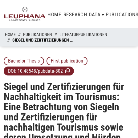
HOME
RESEARCH DATA
PUBLICATION
HOME
PUBLIKATIONEN
LITERATURPUBLIKATIONEN
SIEGEL UND ZERTIFIZIERUNGEN FÜR NACHHALTIGKEIT IM TOURISMUS: EINE BETRACHTUNG VON SIEGELN UND ZERTIFIZIERUNGEN FÜR NACHHALTIGEN TOURISMUS SOWIE DEREN UMSETZUNG UND HÜRDEN BEI DER UMSETZUNG AM BEISPIEL DER URLAUBSREGION DEUTSCHE WEINSTRASSE
Bachelor Thesis
First publication
DOI:
10.48548/pubdata-802
Siegel und Zertifizierungen für
Nachhaltigkeit im Tourismus:
Eine Betrachtung von Siegeln
und Zertifizierungen für
nachhaltigen Tourismus sowie
deren Umsetzung und Hürden