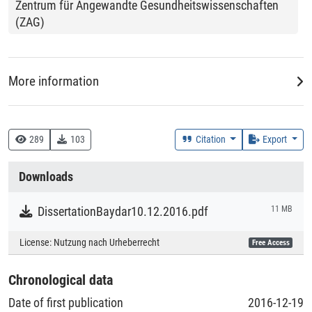
Zentrum für Angewandte Gesundheitswissenschaften
(ZAG)
More information
DDC
370 :: Bildung und Erziehung
289
103
Citation
Export
Creation Context
Downloads
Research
DissertationBaydar10.12.2016.pdf
11 MB
Collections
License:
Nutzung nach Urheberrecht
Free Access
Literaturpublikationen
Chronological data
Date of first publication
2016-12-19