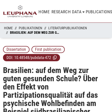
HOME
RESEARCH DATA
PUBLICATION
HOME
PUBLIKATIONEN
LITERATURPUBLIKATIONEN
BRASILIEN: AUF DEM WEG ZUR GUTEN GESUNDEN SCHULE? ÜBER DEN EFFEKT VON PARTIZIPATIONSQUALITÄT AUF DAS PSYCHISCHE WOHLBEFINDEN AM BEISPIEL SÜDBRASILIANISCHER LEHRKRÄFTE
Dissertation
First publication
DOI:
10.48548/pubdata-472
Brasilien: auf dem Weg zur
guten gesunden Schule? Über
den Effekt von
Partizipationsqualität auf das
psychische Wohlbefinden am
Beispiel südbrasilianischer