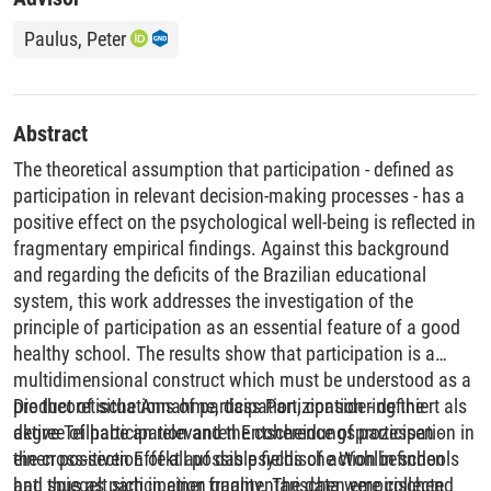
Paulus, Peter
Abstract
The theoretical assumption that participation - defined as
participation in relevant decision-making processes - has a
positive effect on the psychological well-being is reflected in
fragmentary empirical findings. Against this background
and regarding the deficits of the Brazilian educational
system, this work addresses the investigation of the
principle of participation as an essential feature of a good
healthy school. The results show that participation is a
multidimensional construct which must be understood as a
product of situations of participation, considering the
Die theoretische Annahme, dass Partizipation - definiert als
degree of participation and the coherence of participation in
aktive Teilhabe an relevanten Entscheidungsprozessen -
the cross-section of all possible fields of action in schools
einen positiven Effekt auf das psychische Wohlbefinden
and thus as participation quality. The data were collected
hat, spiegelt sich in einer fragmentarischen empirischen