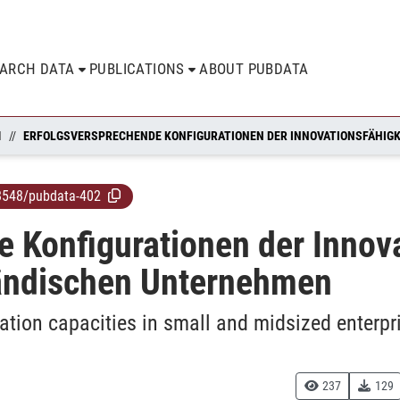
EARCH DATA
PUBLICATIONS
ABOUT PUBDATA
N
8548/pubdata-402
 Konfigurationen der Innova
tändischen Unternehmen
ation capacities in small and midsized enterpr
237
129