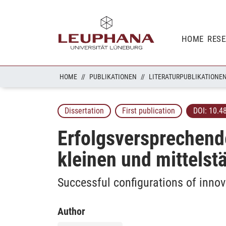
HOME
RES
HOME
PUBLIKATIONEN
LITERATURPUBLIKATIONE
Dissertation
First publication
DOI:
10.4
Erfolgsversprechende
kleinen und mittels
Successful configurations of innov
Author