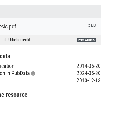
esis.pdf
2 MB
nach Urheberrecht
Free Access
data
lication
2014-05-20
tion in PubData
2024-05-30
2013-12-13
he resource