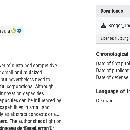
Downloads
Seeger_Th
rsula
License:
Nutzung 
Chronological 
Date of first pub
iver of sustained competitive
Date of publica
for small and midsized
Date of defense
 but nevertheless need to
ful corporations. Although
Language of t
 innovation capacities
apacities can be influenced by
German
capabilities in small and
y as abstract concepts or an
ners. The author sheds light on
or innovation based on an
on zentraler Bedeutung für