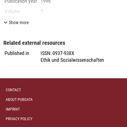
Publication year
1996
Volume
7
Issue
4
Show more
Pages
569
-
572
Related external resources
Publisher
Lucius & Lucius
Published in
ISSN
:
0937-938X
Ethik und Sozialwissenschaften
CONTACT
ABOUT PUBDATA
IMPRINT
PRIVACY POLICY