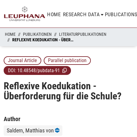
HOME
RESEARCH DATA
PUBLICATION
HOME
PUBLIKATIONEN
LITERATURPUBLIKATIONEN
REFLEXIVE KOEDUKATION - ÜBERFORDERUNG FÜR DIE SCHULE?
Journal Article
Parallel publication
DOI:
10.48548/pubdata-91
Reflexive Koedukation -
Überforderung für die Schule?
Author
Saldern, Matthias von