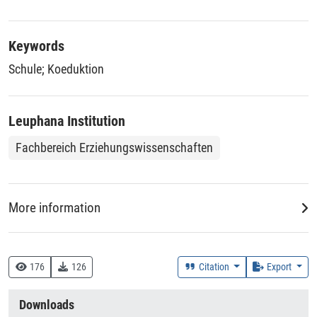
Keywords
Schule
;
Koeduktion
Leuphana Institution
Fachbereich Erziehungswissenschaften
More information
Creation Context
Research
176
126
Citation
Export
Collections
Downloads