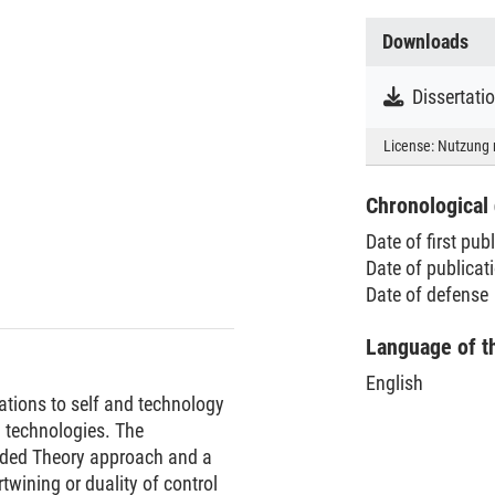
Downloads
Dissertat
License:
Nutzung 
Chronological 
Date of first pub
Date of publica
Date of defense
Language of t
English
lations to self and technology
g technologies. The
nded Theory approach and a
wining or duality of control