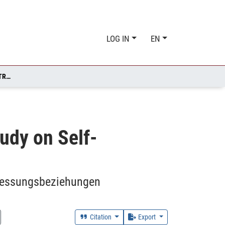
LOG IN
EN
BALANCING CARE AND CONTROL – AN ETHNOGRAPHIC STUDY ON SELF-TRACKING RELATIONS
udy on Self-
rmessungsbeziehungen
Citation
Export