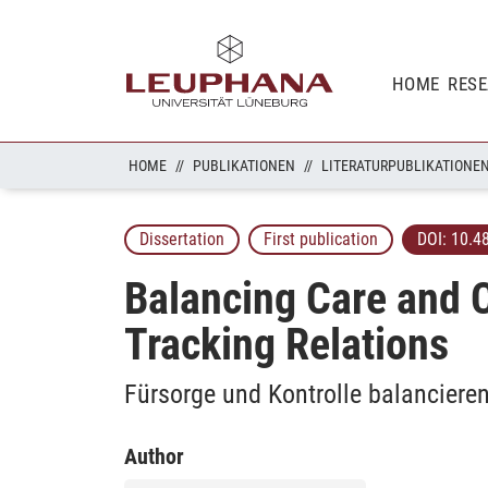
HOME
RES
HOME
PUBLIKATIONEN
LITERATURPUBLIKATIONE
Dissertation
First publication
DOI:
10.4
Balancing Care and C
Tracking Relations
Fürsorge und Kontrolle balancier
Author