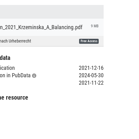
ion_2021_Krzeminska_A_Balancing.pdf
9 MB
nach Urheberrecht
Free Access
data
lication
2021-12-16
tion in PubData
2024-05-30
2021-11-22
he resource