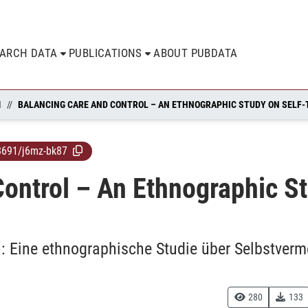
EARCH DATA
PUBLICATIONS
ABOUT PUBDATA
N
8691/j6mz-bk87
ontrol – An Ethnographic St
en: Eine ethnographische Studie über Selbstve
280
133