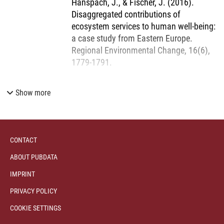
Hanspach, J., & Fischer, J. (2016).
Kleinbauern eine wesentliche Rolle in der Aufrechterhaltung
Disaggregated contributions of
der Mensch-Natur-Beziehung dank ihrer Interaktion mit dem
ecosystem services to human well-being:
Land und den daraus hervorgegangenen Überzeugungen,
a case study from Eastern Europe.
aber ihre Werte und ihr Lebensstil sind bedroht.
Regional Environmental Change, 16(6),
1779-1791.
Show more
CONTACT
ABOUT PUBDATA
IMPRINT
PRIVACY POLICY
COOKIE SETTINGS