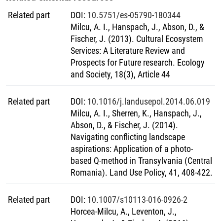
Diese vier Themen mögen als Grundsäulen eines
Verständnisses aus der sozialen Sicht, aber auch als
Related part
DOI
:
10.5751/es-05790-180344
mögliche Ziele für die Forschung oder Politiken dienen. Das
Milcu, A. I., Hanspach, J., Abson, D., &
erste Thema bezieht sich auf die Werte der Einheimischen,
Fischer, J. (2013). Cultural Ecosystem
die der Schlüssel des Verständnisses der endemischen
Services: A Literature Review and
Mensch-Natur-Beziehung sind und in künftigen sozial-
Prospects for Future research. Ecology
ökologischen Bewertungen oder politischen Eingriffen nicht
and Society, 18(3), Article 44
zu übersehen sind. Das zweite Thema versteht die
Kulturlandschaft in Südsiebenbürgen sowohl als einen
Related part
DOI
:
10.1016/j.landusepol.2014.06.019
physischen als auch einen virtuellen Raum der sozial-
Milcu, A. I., Sherren, K., Hanspach, J.,
ökologischen Wechselwirkung, welcher dem Menschen
Abson, D., & Fischer, J. (2014).
Naturerfahrungen und sozial-ökologisches Wissens
Navigating conflicting landscape
ermöglicht. Das dritte Thema, die Mannigfaltigkeit des
aspirations: Application of a photo-
sozialen Systems hinsichtlich ihrer Anforderungen an die
based Q-method in Transylvania (Central
Landschaft sowie deren Nutznießer der
Romania). Land Use Policy, 41, 408-422.
Ökosystemdienstleistungen erweitert die Betrachtungsweise
der Mensch-Natur-Beziehungen, kann jedoch zugleich
Related part
DOI
:
10.1007/s10113-016-0926-2
künftig eine Konflikt- oder Entkopplungsquelle sein, wenn
Horcea-Milcu, A., Leventon, J.,
sie unangemessen verwaltet wird. Zuletzt spielen die