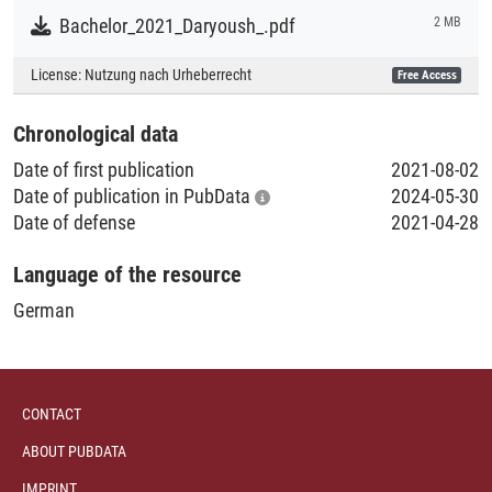
Abbrechendenquote könnte steigen. Die Grundlage für eine
Bachelor_2021_Daryoush_.pdf
2 MB
gerechtere Gesellschaft liegt im Vorhandensein von
Collections
Bildungsgerechtigkeit und dem Zugang zu
License:
Nutzung nach Urheberrecht
Free Access
Literaturpublikationen
Hochschulbildung. Die Corona-Pandemie stellt
Studieninteressierte und Studierende hier vor zusätzliche
Chronological data
Herausforderungen.
Date of first publication
2021-08-02
Date of publication in PubData
2024-05-30
Date of defense
2021-04-28
Language of the resource
German
CONTACT
ABOUT PUBDATA
IMPRINT