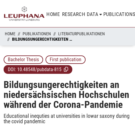
HOME
RESEARCH DATA
PUBLICATION
HOME
PUBLIKATIONEN
LITERATURPUBLIKATIONEN
BILDUNGSUNGERECHTIGKEITEN AN NIEDERSÄCHSISCHEN HOCHSCHULEN WÄHREND DER CORONA-PANDEMIE
Bachelor Thesis
First publication
DOI:
10.48548/pubdata-815
Bildungsungerechtigkeiten an
niedersächsischen Hochschulen
während der Corona-Pandemie
Educational inequties at universities in lowar saxony during
the covid pandemic