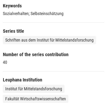
Außerdem konnte eine Kurzskala entwickelt werden, die
Keywords
hinreichend gute Reliabilitätswerte aufweist.
Sozialverhalten
;
Selbsteinschätzung
Series title
Schriften aus dem Institut für Mittelstandsforschung
Number of the series contribution
40
Leuphana Institution
Institut für Mittelstandsforschung
Fakultät Wirtschaftswissenschaften