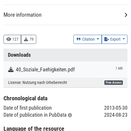
More information
DDC
330 :: Wirtschaft
127
79
Citation
Export
Creation Context
Downloads
Research
40_Soziale_Faehigkeiten.pdf
1 MB
Collections
License:
Nutzung nach Urheberrecht
Free Access
Literaturpublikationen
Chronological data
Date of first publication
2013-05-30
Date of publication in PubData
2024-08-23
Language of the resource