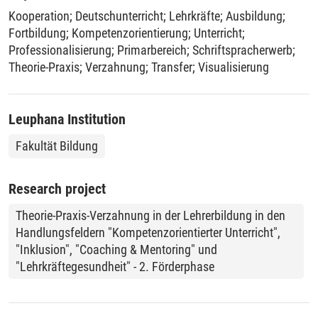
und Lehrkräfte (weiter-)entwickelt und erprobt werden; zum
Kooperation
;
Deutschunterricht
;
Lehrkräfte
;
Ausbildung
;
anderen auf der Unterrichtsebene, indem z.B.
Fortbildung
;
Kompetenzorientierung
;
Unterricht
;
schriftsystematische und kompetenzorientierte
Professionalisierung
;
Primarbereich
;
Schriftspracherwerb
;
Unterrichtsmaterialien entwickelt, erprobt und evaluiert
Theorie-Praxis
;
Verzahnung
;
Transfer
;
Visualisierung
werden.
Leuphana Institution
Fakultät Bildung
Research project
Theorie-Praxis-Verzahnung in der Lehrerbildung in den
Handlungsfeldern "Kompetenzorientierter Unterricht",
"Inklusion", "Coaching & Mentoring" und
"Lehrkräftegesundheit" - 2. Förderphase