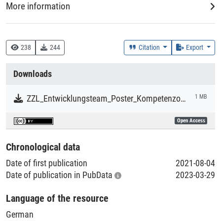
More information
DDC
372 :: Primar- und Elementarbildung
238
244
Citation
Export
378 :: Hochschulbildung
Downloads
Creation Context
Research
ZZL_Entwicklungsteam_Poster_Kompetenzorientierter_Deutschunterricht_2021.pdf
1 MB
Collections
Open Access
Alternative Publikationsformate
Chronological data
Date of first publication
2021-08-04
Date of publication in PubData
2023-03-29
Language of the resource
German