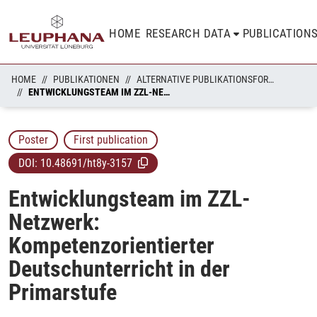
HOME
RESEARCH DATA
PUBLICATION
HOME
PUBLIKATIONEN
ALTERNATIVE PUBLIKATIONSFORMATE
ENTWICKLUNGSTEAM IM ZZL-NETZWERK: KOMPETENZORIENTIERTER DEUTSCHUNTERRICHT IN DER PRIMARSTUFE
Poster
First publication
DOI:
10.48691/ht8y-3157
Entwicklungsteam im ZZL-
Netzwerk:
Kompetenzorientierter
Deutschunterricht in der
Primarstufe