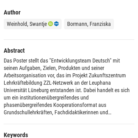
Author
Weinhold, Swantje
Bormann, Franziska
Abstract
Das Poster stellt das "Entwicklungsteam Deutsch" mit
seinen Aufgaben, Zielen, Produkten und seiner
Arbeitsorganisation vor, das im Projekt Zukunftszentrum
Lehrkräftebildung ZZL-Netzwerk an der Leuphana
Universität Lüneburg entstanden ist. Dabei handelt es sich
um ein institutionenübergreifendes und
phasenübergreifendes Kooperationsformat aus
Grundschullehrkräften, Fachdidaktikerinnen und
Studierenden. Die Ziele der Zusammenarbeit liegen auf zwei
Ebenen: zum einen auf der Ebene der Professionalisierung,
indem fachdidaktische Lerngelegenheiten für Studierende
Keywords