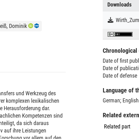
Downloads
eiß, Dominik
Chronological 
Date of first pub
Date of publicat
Date of defense
Language of t
ansfers und Werkzeug des
German
;
English
rer komplexen lexikalischen
e Herausforderung dar.
Related exter
rachlichen Kompetenzen sind
eiligt, da sich daraus
Related part
v auf ihre Leistungen
Forschung vor allem auf den