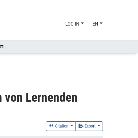
LOG IN
EN
ZUM EINFLUSS SPRACHLICHER ANFORDERUNGEN AUF DIE LEISTUNGSMOTIVATION UND DIE LEISTUNGSEMOTIONEN VON LERNENDEN
n von Lernenden
Citation
Export