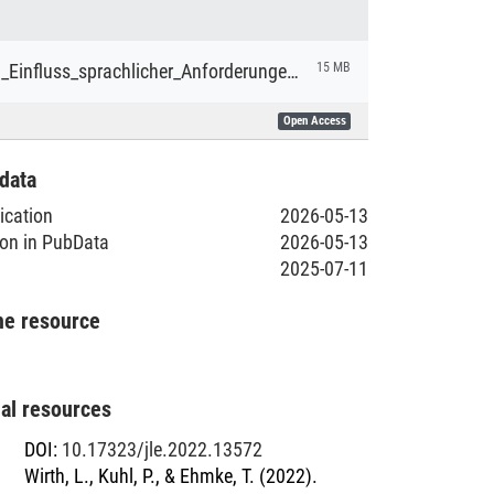
Wirth_Zum_Einfluss_sprachlicher_Anforderungen_auf_die_Leistungsmotivation_und_die_Leistungsemotionen_von_Lernenden_Diss.pdf
15 MB
Open Access
data
lication
2026-05-13
ion in PubData
2026-05-13
2025-07-11
he resource
nal resources
DOI
:
10.17323/jle.2022.13572
Wirth, L., Kuhl, P., & Ehmke, T. (2022).