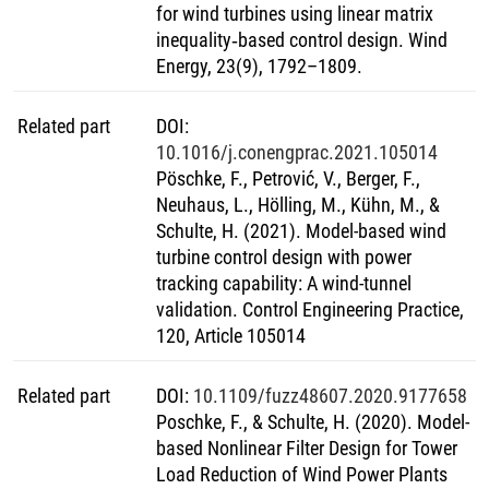
Rolle von modellbasierten Regelungskonzepten zur flexiblen
for wind turbines using linear matrix
Variation von Arbeitskennlinien sowie der Vorgabe von
inequality‐based control design. Wind
Zieldynamiken eingebettet in einer effizienten
Energy, 23(9), 1792–1809.
Reglersynthese, um den steigenden Anforderungen des
Windturbinenbetriebsverhaltens gerecht zu werden.
Related part
DOI
:
10.1016/j.conengprac.2021.105014
Pöschke, F., Petrović, V., Berger, F.,
Neuhaus, L., Hölling, M., Kühn, M., &
Schulte, H. (2021). Model-based wind
turbine control design with power
tracking capability: A wind-tunnel
validation. Control Engineering Practice,
120, Article 105014
Related part
DOI
:
10.1109/fuzz48607.2020.9177658
Poschke, F., & Schulte, H. (2020). Model-
based Nonlinear Filter Design for Tower
Load Reduction of Wind Power Plants