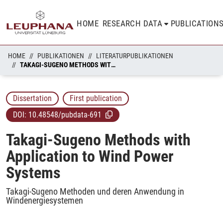
HOME
RESEARCH DATA
PUBLICATION
HOME
PUBLIKATIONEN
LITERATURPUBLIKATIONEN
TAKAGI-SUGENO METHODS WITH APPLICATION TO WIND POWER SYSTEMS
Dissertation
First publication
DOI:
10.48548/pubdata-691
Takagi-Sugeno Methods with
Application to Wind Power
Systems
Takagi-Sugeno Methoden und deren Anwendung in
Windenergiesystemen