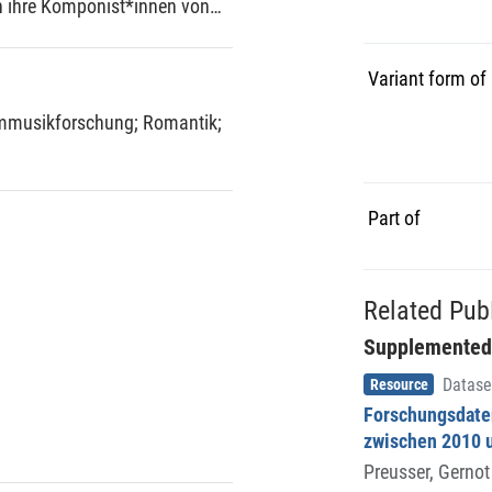
 ihre Komponist*innen von
e Bezüge sind in einem
ell zusammengefasst.
Variant form of
liche Ansätze zur Verhandlung
rchestralen
lmmusikforschung
;
Romantik
;
 kollaborativen
enre-Theorie durch das
grenzen hinaus wirkt. Auch
Motive werden kritisch
Part of
Relevanz romantizistischer
2019, identifiziert aber auch
Related Pub
Supplemented
Item type
,
Resource
Datase
Forschungsdaten
zwischen 2010 
Preusser, Gernot