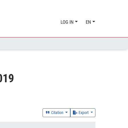
LOG IN
EN
019
Citation
Export