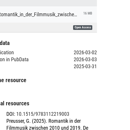
Preusser_Romantik_in_der_Filmmusik_zwischen_2010_und_2019_Diss.pdf
16 MB
Open Access
data
lication
2026-03-02
ion in PubData
2026-03-03
2025-03-31
he resource
nal resources
DOI
:
10.1515/9783112219003
Preusser, G. (2025). Romantik in der
Filmmusik zwischen 2010 und 2019. De