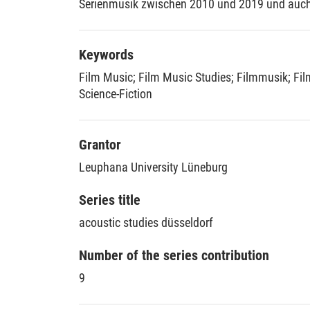
Serienmusik zwischen 2010 und 2019 und auch
romantizistischen Traditionen geprägt sind. Di
verdichteten filmmusikalischen Romantik-Mod
Filmkomponist*innen zeigen dabei unterschied
Keywords
romantizistischer Elemente von leitmotivisch-o
Film Music
;
Film Music Studies
;
Filmmusik
;
Fi
Kompositionstechniken bis hin zu digitalen und
Science-Fiction
Produktionsmethoden. Das Buch erweitert die G
Konzept des mythischen Raums, der über Genre
filmmusikalische Exotismen und postkoloniale 
Grantor
hinterfragt. Insgesamt bestätigt die Arbeit die 
Leuphana University Lüneburg
Einflüsse auf die Filmmusik zwischen 2010 und 
transformative Tendenzen.
Series title
acoustic studies düsseldorf
Number of the series contribution
9