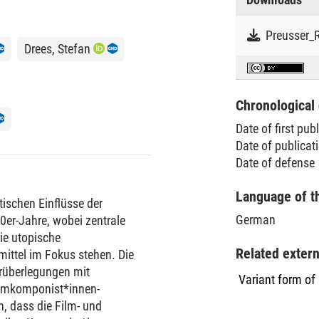
Drees, Stefan
Chronological 
Date of first pub
Date of publicat
Date of defense
Language of t
tischen Einflüsse der
German
0er-Jahre, wobei zentrale
e utopische
Related exter
ittel im Fokus stehen. Die
orüberlegungen mit
Variant form of
ilmkomponist*innen-
, dass die Film- und