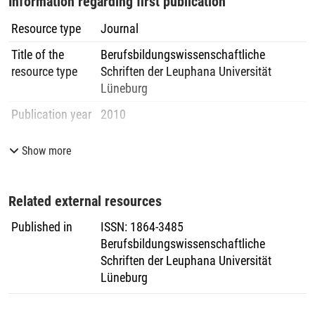
Information regarding first publication
Resource type
Journal
Title of the
Berufsbildungswissenschaftliche
resource type
Schriften der Leuphana Universität
Lüneburg
Publication year
2010
Volume
4
Show more
Pages
163
-
169
Publisher
Lehrstuhl für Berufs- und
Related external resources
Wirtschaftspädagogik der Leuphana
Universität Lüneburg
Published in
ISSN
:
1864-3485
Berufsbildungswissenschaftliche
Schriften der Leuphana Universität
Lüneburg