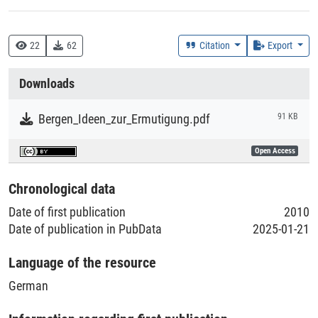
Creation Context
Research
22
62
Citation
Export
Collections
Downloads
Literaturpublikationen
Bergen_Ideen_zur_Ermutigung.pdf
91 KB
Open Access
Chronological data
Date of first publication
2010
Date of publication in PubData
2025-01-21
Language of the resource
German