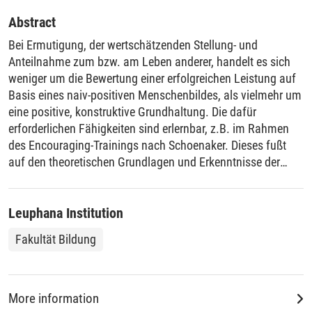
Abstract
Bei Ermutigung, der wertschätzenden Stellung- und
Anteilnahme zum bzw. am Leben anderer, handelt es sich
weniger um die Bewertung einer erfolgreichen Leistung auf
Basis eines naiv-positiven Menschenbildes, als vielmehr um
eine positive, konstruktive Grundhaltung. Die dafür
erforderlichen Fähigkeiten sind erlernbar, z.B. im Rahmen
des Encouraging-Trainings nach Schoenaker. Dieses fußt
auf den theoretischen Grundlagen und Erkenntnisse der
Individualpsychologie, die in ihren Grundzügen im Rahmen
des Beitrags vorgestellt und im Hinblick auf ihre
Konsequenzen für pädagogisches Handeln erläutert
Leuphana Institution
werden.
Fakultät Bildung
More information