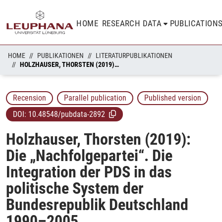
HOME
RESEARCH DATA
PUBLICATION
HOME
PUBLIKATIONEN
LITERATURPUBLIKATIONEN
HOLZHAUSER, THORSTEN (2019): DIE „NACHFOLGEPARTEI“. DIE INTEGRATION DER PDS IN DAS POLITISCHE SYSTEM DER BUNDESREPUBLIK DEUTSCHLAND 1990–2005
Recension
Parallel publication
Published version
DOI:
10.48548/pubdata-2892
Holzhauser, Thorsten (2019):
Die „Nachfolgepartei“. Die
Integration der PDS in das
politische System der
Bundesrepublik Deutschland
1990–2005