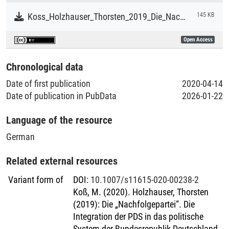
Literaturpublikationen
Koss_Holzhauser_Thorsten_2019_Die_Nachfolgepartei_Die_Integration_der_PDS_in_das_politische_System_der_Bundesrepublik_Deutschland_1990–2005.pdf
145 KB
Open Access
Chronological data
Date of first publication
2020-04-14
Date of publication in PubData
2026-01-22
Language of the resource
German
Related external resources
Variant form of
DOI
:
10.1007/s11615-020-00238-2
Koß, M. (2020). Holzhauser, Thorsten
(2019): Die „Nachfolgepartei“. Die
Integration der PDS in das politische
System der Bundesrepublik Deutschland