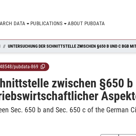
EARCH DATA
PUBLICATIONS
ABOUT PUBDATA
N
.48548/pubdata-869
hnittstelle zwischen §650 b
iebswirtschaftlicher Aspekt
ween Sec. 650 b and Sec. 650 c of the German C