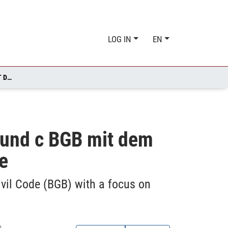
LOG IN
EN
UNTERSUCHUNG DER SCHNITTSTELLE ZWISCHEN §650 B UND C BGB MIT DEM SCHWERPUNKT BAUBETRIEBSWIRTSCHAFTLICHER ASPEKTE
 und c BGB mit dem
e
ivil Code (BGB) with a focus on