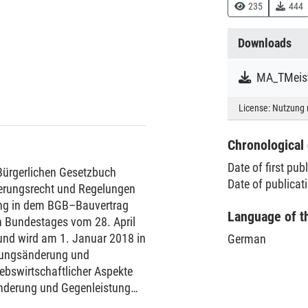
235
444
Downloads
MA_TMeist
License:
Nutzung 
Chronological 
Date of first pub
 Bürgerlichen Gesetzbuch
Date of publica
erungsrecht und Regelungen
tung in dem BGB–Bauvertrag
Language of t
 Bundestages vom 28. April
 und wird am 1. Januar 2018 in
German
istungsänderung und
ebswirtschaftlicher Aspekte
änderung und Gegenleistung
öglich ist, wurde in der