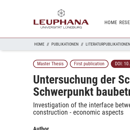
HOME
RES
HOME
PUBLIKATIONEN
LITERATURPUBLIKATIONE
Master Thesis
First publication
DOI:
10
Untersuchung der Sc
Schwerpunkt baubetr
Investigation of the interface bet
construction - economic aspects
Author