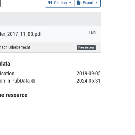
Citation
Export
er_2017_11_08.pdf
1 MB
nach Urheberrecht
Free Access
data
lication
2019-09-05
tion in PubData
2024-05-31
he resource