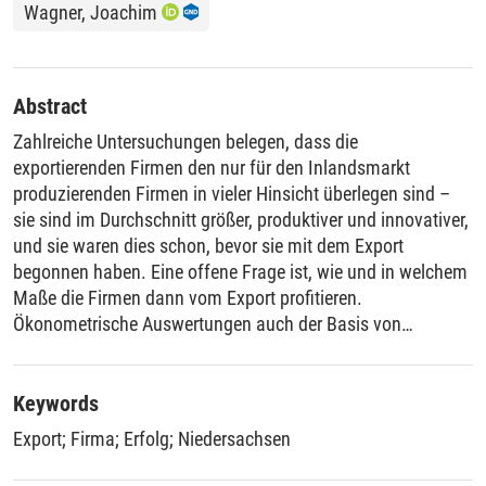
Wagner, Joachim
Abstract
Zahlreiche Untersuchungen belegen, dass die
exportierenden Firmen den nur für den Inlandsmarkt
produzierenden Firmen in vieler Hinsicht überlegen sind –
sie sind im Durchschnitt größer, produktiver und innovativer,
und sie waren dies schon, bevor sie mit dem Export
begonnen haben. Eine offene Frage ist, wie und in welchem
Maße die Firmen dann vom Export profitieren.
Ökonometrische Auswertungen auch der Basis von
Längsschnittdaten von Firmen zeigen nur selten positive
Auswirkungen der Exportaktivitäten. Dies kann auch an den
hierbei verwendeten Methoden liegen, denn ein Vergleich der
Keywords
exportierenden Firmen mit sich selbst in einer Situation ohne
Export
;
Firma
;
Erfolg
;
Niedersachsen
Export ist ja nicht möglich. Eine direkte Befragung von
Exporteuren kann hier neue Erkenntnisse bringen. Eine