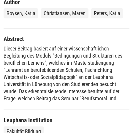
Author
Boysen, Katja
Christiansen, Maren
Peters, Katja
Abstract
Dieser Beitrag basiert auf einer wissenschaftlichen
Begleitung des Moduls "Bedingungen und Strukturen des
beruflichen Lernens", welches im Masterstudiengang
"Lehramt an berufsbildenden Schulen, Fachrichtung
Wirtschafts- oder Sozialpädagogik" an der Leuphana
Universität in Lüneburg von den Studierenden besucht
wurde. Das erkenntnisleitende Interesse beruhte auf der
Frage, welchen Beitrag das Seminar "Berufsmoral und
Wirtschaftsethik" inhaltlich und methodisch zur Förderung
der Mitgestaltungskompetenz der Studierenden leistete. Die
Fragestellung wurde mit Hilfe von Seminardokumentationen
Leuphana Institution
und einer Befragung untersucht. Die Ergebnisse zeigten,
Fakultät Bildung