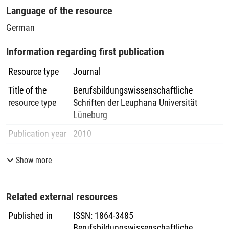
Language of the resource
German
Information regarding first publication
Resource type
Journal
Title of the
Berufsbildungswissenschaftliche
resource type
Schriften der Leuphana Universität
Lüneburg
Publication year
2010
Volume
3
Show more
Pages
41
-
94
Publisher
Lehrstuhl für Berufs- und
Related external resources
Wirtschaftspädagogik der Leuphana
Universität Lüneburg
Published in
ISSN
:
1864-3485
Berufsbildungswissenschaftliche