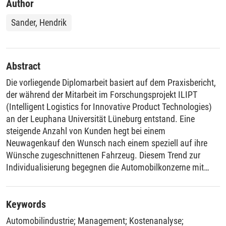
Author
Sander, Hendrik
Abstract
Die vorliegende Diplomarbeit basiert auf dem Praxisbericht,
der während der Mitarbeit im Forschungsprojekt ILIPT
(Intelligent Logistics for Innovative Product Technologies)
an der Leuphana Universität Lüneburg entstand. Eine
steigende Anzahl von Kunden hegt bei einem
Neuwagenkauf den Wunsch nach einem speziell auf ihre
Wünsche zugeschnittenen Fahrzeug. Diesem Trend zur
Individualisierung begegnen die Automobilkonzerne mit
einem umfangreichen Angebot an Fahrzeugvarianten. Da
jedoch gleichzeitig ein anhaltend hoher Druck des Marktes
zur Kostenvermeidung besteht, rückt das Management von
Keywords
Varianten und der daraus resultierenden Komplexität, immer
Automobilindustrie
;
Management
;
Kostenanalyse
;