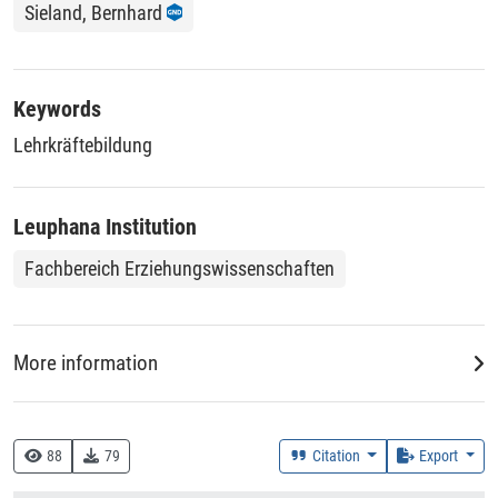
Sieland, Bernhard
Keywords
Lehrkräftebildung
Leuphana Institution
Fachbereich Erziehungswissenschaften
More information
Creation Context
Research
88
79
Citation
Export