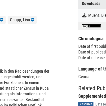
Downloads
Gaupp, Lisa
Chronological 
Date of first pub
Date of publicat
Date of defense
Language of t
sik in den Radiosendungen der
German
 ausgestrahlt werden, und
che Funktionen. In einem
Related Pub
nd staatlicher Zensur in Kuba
utung als Informations- und
Supplemented
en relevanten Bestandteil
Item type
,
Resource
Datase
ion im politischen Hörfunk