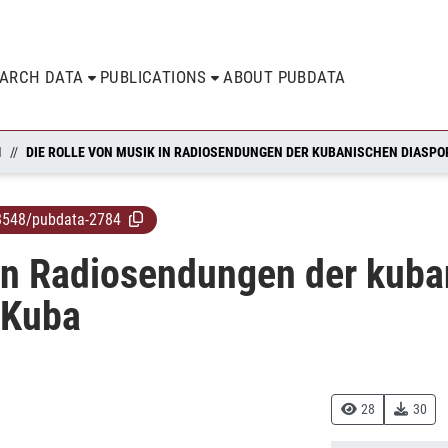
EARCH DATA
PUBLICATIONS
ABOUT PUBDATA
N
8548/pubdata-2784
 in Radiosendungen der kuba
 Kuba
28
30