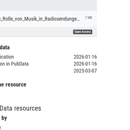
Muenz_Die_Rolle_von_Musik_in_Radiosendungen_der_kubanischen_Diaspora_Diss.pdf
7 MB
Open Access
data
lication
2026-01-16
ion in PubData
2026-01-16
2025-03-07
he resource
Data resources
 by
t