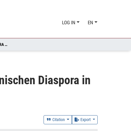
LOG IN
EN
DIE ROLLE VON MUSIK IN RADIOSENDUNGEN DER KUBANISCHEN DIASPORA IN MIAMI, FLORIDA, NACH KUBA
nischen Diaspora in
Citation
Export