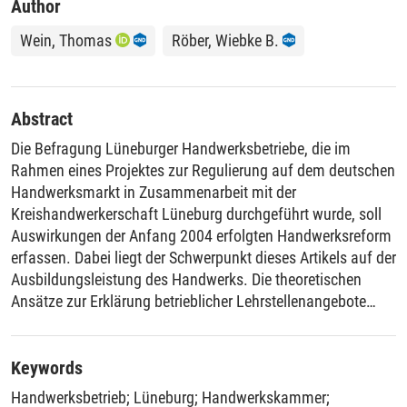
Author
Wein, Thomas
Röber, Wiebke B.
Abstract
Die Befragung Lüneburger Handwerksbetriebe, die im
Rahmen eines Projektes zur Regulierung auf dem deutschen
Handwerksmarkt in Zusammenarbeit mit der
Kreishandwerkerschaft Lüneburg durchgeführt wurde, soll
Auswirkungen der Anfang 2004 erfolgten Handwerksreform
erfassen. Dabei liegt der Schwerpunkt dieses Artikels auf der
Ausbildungsleistung des Handwerks. Die theoretischen
Ansätze zur Erklärung betrieblicher Lehrstellenangebote
sollen mit den Ergebnissen der ersten Befragungsrunde über
die Determinanten der Ausbildungsentscheidung im
Lüneburger Handwerk konfrontiert werden.
Keywords
Handwerksbetrieb
;
Lüneburg
;
Handwerkskammer
;