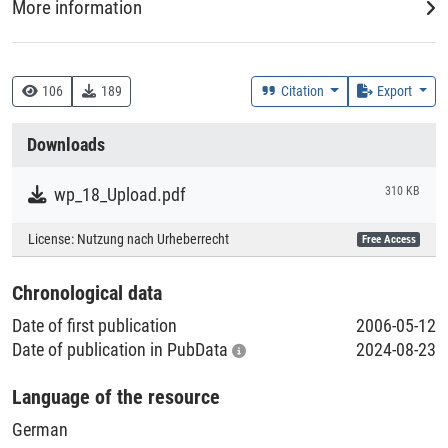
More information
DDC
330 :: Wirtschaft
106
189
Citation
Export
Creation Context
Downloads
Research
wp_18_Upload.pdf
310 KB
Collections
License:
Nutzung nach Urheberrecht
Free Access
Literaturpublikationen
Chronological data
Date of first publication
2006-05-12
Date of publication in PubData
2024-08-23
Language of the resource
German