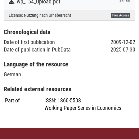
wp_154_Upload.pdf
297 KB
Collections
License:
Nutzung nach Urheberrecht
Free Access
Literaturpublikationen
Chronological data
Date of first publication
2009-12-02
Date of publication in PubData
2025-07-30
Language of the resource
German
Related external resources
Part of
ISSN
:
1860-5508
Working Paper Series in Economics