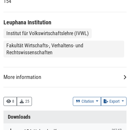
154
Leuphana Institution
Institut für Volkswirtschaftslehre (IVWL)
Fakultät Wirtschafts-, Verhaltens- und
Rechtswissenschaften
More information
DDC
330 :: Wirtschaft
8
25
Citation
Export
Creation Context
Downloads
Research