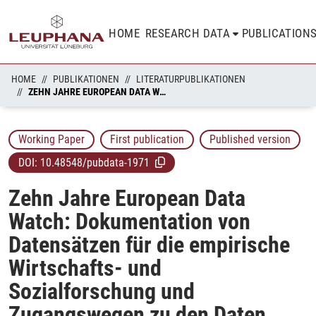
HOME
RESEARCH DATA
PUBLICATION
HOME
PUBLIKATIONEN
LITERATURPUBLIKATIONEN
ZEHN JAHRE EUROPEAN DATA WATCH: DOKUMENTATION VON DATENSÄTZEN FÜR DIE EMPIRISCHE WIRTSCHAFTS- UND SOZIALFORSCHUNG UND ZUGANGSWEGEN ZU DEN DATEN
Working Paper
First publication
Published version
DOI:
10.48548/pubdata-1971
Zehn Jahre European Data
Watch: Dokumentation von
Datensätzen für die empirische
Wirtschafts- und
Sozialforschung und
Zugangswegen zu den Daten