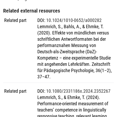
Related external resources
Related part
DOI
:
10.1024/1010-0652/a000282
Lemmrich, S., Bahls, A., & Ehmke, T.
(2020). Effekte von mündlichen versus
schriftlichen Antwortformaten bei der
performanznahen Messung von
Deutsch-als-Zweitsprache (DaZ)-
Kompetenz – eine experimentelle Studie
mit angehenden Lehrkräften. Zeitschrift
für Pädagogische Psychologie, 36(1–2),
37–47.
Related part
DOI
:
10.1080/2331186x.2024.2352267
Lemmrich, S., & Ehmke, T. (2024).
Performance-oriented measurement of
teachers’ competence in linguistically
responsive teaching, relevant learning