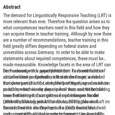
Abstract
The demand for Linguistically Responsive Teaching (LRT) is
more relevant than ever. Therefore the question arises as to
what competences teachers need in this field and how they
can acquire these in teacher training. Although by now there
are a number of recommendations, teacher training in this
field greatly differs depending on federal states and
universities across Germany. In order to be able to make
statements about required competences, these must be
made measurable. Knowledge facets in the area of LRT can
be measured with a paper-pencil-test. To record facets of
Die Forderung nach sprachbildendem Fachunterricht ist
action-related competence, a test environment is needed
aktueller denn je. Deshalb stellt sich die Frage, welche
that does justice to the complexity of teaching as much as
Kompetenzen (Fach-) Lehrkräfte benötigen, um dies leisten
possible, which is why paper-pencil tests cannot be used
zu können und wie sie diese in ihrer Aus- und Weiterbildung
here. Following the competence-as-continuum model
erwerben können. Zwar gibt es Empfehlungen für die
(Blömeke, Gustafsson & Shavelson, 2015), this work
Lehrkräftebildung, jedoch ist die Ausbildungslandschaft im
focusses on the development of a video-based test
Bereich Deutsch als Zweitsprache (DaZ) deutschlandweit
instrument with an oral response format to assess LRT-
und universitätsabhängig sehr heterogen. Um Aussagen