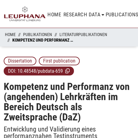
HOME
RESEARCH DATA
PUBLICATION
HOME
PUBLIKATIONEN
LITERATURPUBLIKATIONEN
KOMPETENZ UND PERFORMANZ VON (ANGEHENDEN) LEHRKRÄFTEN IM BEREICH DEUTSCH ALS ZWEITSPRACHE (DAZ)
Dissertation
First publication
DOI:
10.48548/pubdata-659
Kompetenz und Performanz von
(angehenden) Lehrkräften im
Bereich Deutsch als
Zweitsprache (DaZ)
Entwicklung und Validierung eines
performanznahen Testinstruments