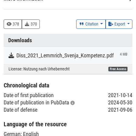
Hintergrunddaten der Probanden, DaZ-bezogene
Lerngelegenheiten, Überzeugungen zu sprachlich-kultureller
DDC
Heterogenität in Schule und Unterricht oder
378 :: Hochschulbildung
Persönlichkeitsmerkmale mit performanznaher DaZ-
378
370
Citation
Export
Kompetenz zusammen? Das Rahmenpapier bettet die vier
Creation Context
Artikel in den übergeordneten theoretischen Kontext ein,
Downloads
diskutiert die Ergebnisse und leitet abschließend
Research
Empfehlungen für weitere Forschung und für die
Diss_2021_Lemmrich_Svenja_Kompetenz.pdf
4 MB
Lehrkräftebildung ab.
Collections
License:
Nutzung nach Urheberrecht
Free Access
Literaturpublikationen
Chronological data
Date of first publication
2021-10-14
Date of publication in PubData
2024-05-30
Date of defense
2021-09-06
Language of the resource
German
;
English