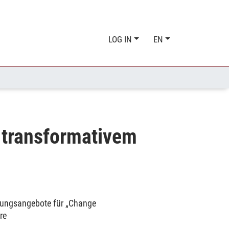
LOG IN
EN
 transformativem
erungsangebote für „Change
re