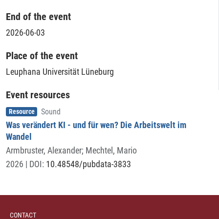
End of the event
2026-06-03
Place of the event
Leuphana Universität Lüneburg
Event resources
Item type
,
Resource
Sound
Was verändert KI - und für wen? Die Arbeitswelt im
Wandel
Armbruster, Alexander
;
Mechtel, Mario
2026
| DOI:
10.48548/pubdata-3833
CONTACT